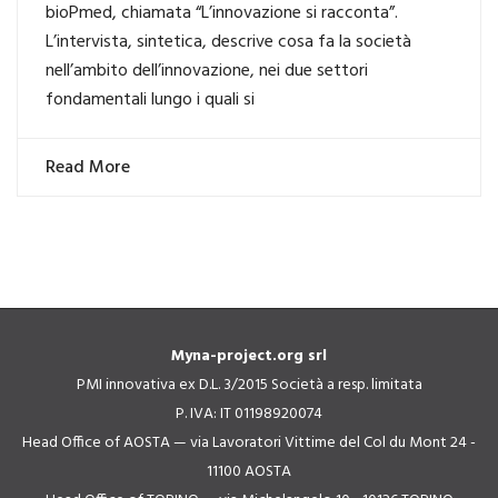
bioPmed, chiamata “L’innovazione si racconta”.
L’intervista, sintetica, descrive cosa fa la società
nell’ambito dell’innovazione, nei due settori
fondamentali lungo i quali si
Read More
Myna-project.org srl
PMI innovativa ex D.L. 3/2015 Società a resp. limitata
P. IVA: IT 01198920074
Head Office of AOSTA — via Lavoratori Vittime del Col du Mont 24 -
11100 AOSTA