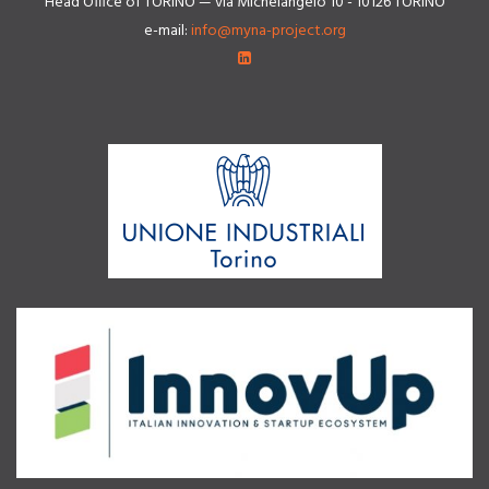
Head Office of TORINO — via Michelangelo 10 - 10126 TORINO
e-mail:
info@myna-project.org